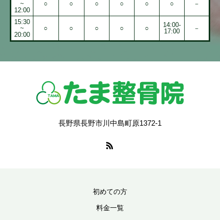
~
○
○
○
○
○
○
－
12:00
15:30
14:00-
~
○
○
○
○
○
－
17:00
20:00
長野県長野市川中島町原1372-1
初めての方
料金一覧