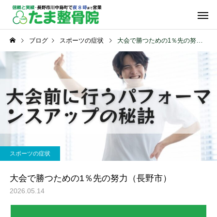
ブログ
スポーツの症状
大会で勝つための1％先の努力（長野市）
保険診療
自由診
交通事故の症状
スポーツの症状
交通事故の痛みは筋膜リリ
膝が外れた感じがした
スポーツの症状
ースが有効です！（長野
険サイン！（長野市）
物理療法
運動療
市）
大会で勝つための1％先の努力（長野市）
2026.05.14