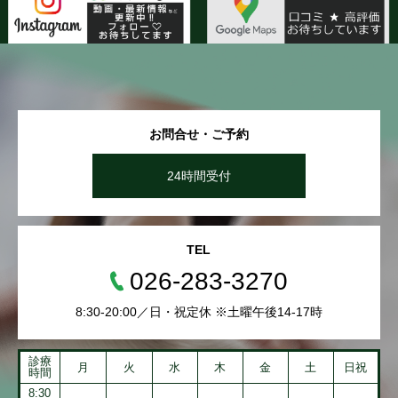
お問合せ・ご予約
24時間受付
TEL
026-283-3270
8:30-20:00／日・祝定休 ※土曜午後14-17時
診療
月
火
水
木
金
土
日祝
時間
8:30