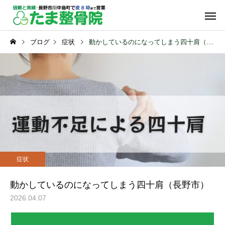
ブログ
症状
動かしているのになってしまう四十肩（長野市）
保険診療
自由診
頭・首・肩の症状
交通事故の症状
冷房の当たりすぎが肩こり
交通事故の痛みは筋膜
症状
になる？（長野市）
ースが有効です！（長
物理療法
運動療
市）
動かしているのになってしまう四十肩（長野市）
2026.04.07