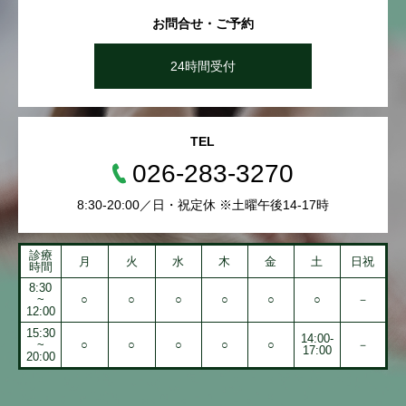
お問合せ・ご予約
24時間受付
TEL
026-283-3270
8:30-20:00／日・祝定休 ※土曜午後14-17時
診療
月
火
水
木
金
土
日祝
時間
8:30
~
○
○
○
○
○
○
－
12:00
15:30
14:00-
~
○
○
○
○
○
－
17:00
20:00