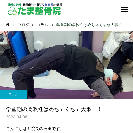
ブログ
コラム
学童期の柔軟性はめちゃくちゃ大事！！
保険診療
自由診
交通事故の症状
スポーツの症状
交通事故の痛みは筋膜リリ
膝が外れた感じがした
コラム
ースが有効です！（長野
険サイン！（長野市）
物理療法
運動療
市）
学童期の柔軟性はめちゃくちゃ大事！！
2024.04.08
こんにちは！院長の石田です。