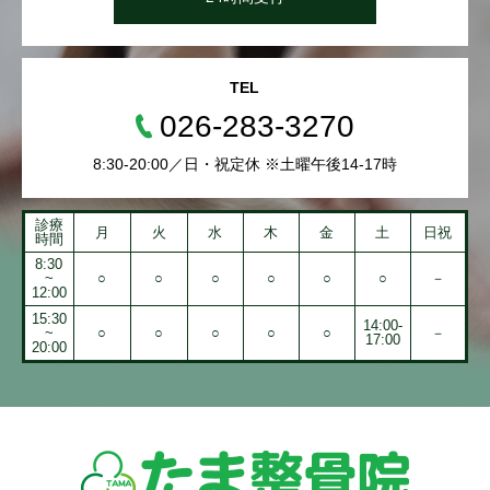
TEL
026-283-3270
8:30-20:00／日・祝定休 ※土曜午後14-17時
診療
月
火
水
木
金
土
日祝
時間
8:30
~
○
○
○
○
○
○
－
12:00
15:30
14:00-
~
○
○
○
○
○
－
17:00
20:00