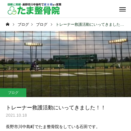
ブログ
ブログ
トレーナー救護活動にいってきました！！
保険診療
自由診
スポーツの症状
スポーツの症状
膝が外れた感じがしたら危
肉離れを放置するとパ
ブログ
険サイン！（長野市）
ーマンス落ちる！？（
物理療法
運動療
市）
トレーナー救護活動にいってきました！！
2021.10.18
長野市川中島町でたま整骨院をしている石田です。