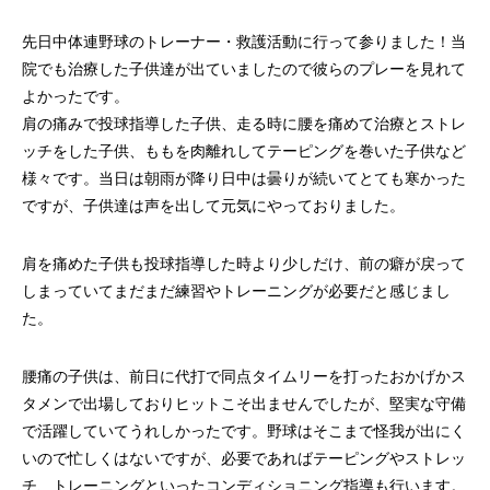
先日中体連野球のトレーナー・救護活動に行って参りました！当
院でも治療した子供達が出ていましたので彼らのプレーを見れて
よかったです。
肩の痛みで投球指導した子供、走る時に腰を痛めて治療とストレ
ッチをした子供、ももを肉離れしてテーピングを巻いた子供など
様々です。当日は朝雨が降り日中は曇りが続いてとても寒かった
ですが、子供達は声を出して元気にやっておりました。
肩を痛めた子供も投球指導した時より少しだけ、前の癖が戻って
しまっていてまだまだ練習やトレーニングが必要だと感じまし
た。
腰痛の子供は、前日に代打で同点タイムリーを打ったおかげかス
タメンで出場しておりヒットこそ出ませんでしたが、堅実な守備
で活躍していてうれしかったです。野球はそこまで怪我が出にく
いので忙しくはないですが、必要であればテーピングやストレッ
チ、トレーニングといったコンディショニング指導も行います。