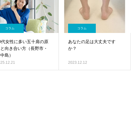
コラム
コラム
50代女性に多い五十肩の原
あなたの足は大丈夫です
因と向き合い方（長野市・
か？
川中島）
25.12.21
2023.12.12