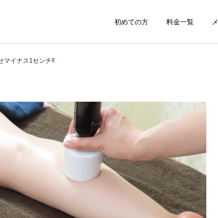
初めての方
料金一覧
せマイナス1センチ‼️
自由診療
交通事故診療
スポーツの症状
頭・首・肩の症状
肉離れを放置するとパフォ
顔の皮膚の硬さは体の硬さ
ーマンス落ちる！？（長野
に（長野市）
運動療法
筋膜リリース
市）