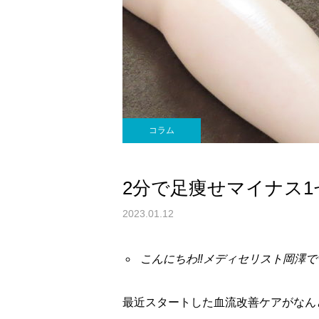
コラム
2分で足痩せマイナス1セ
2023.01.12
こんにちわ‼︎メディセリスト岡澤で
最近スタートした血流改善ケアがなん