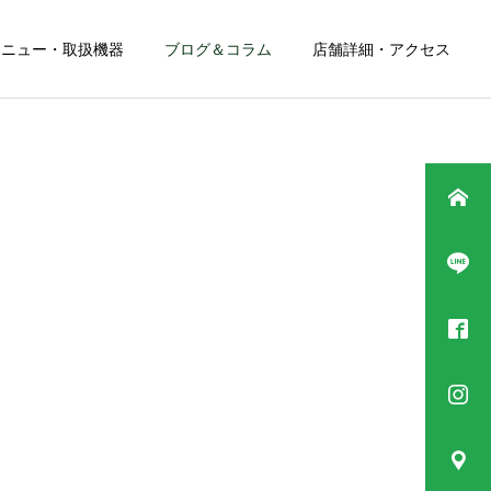
メニュー・取扱機器
ブログ＆コラム
店舗詳細・アクセス
もっと見る
手技療法
手足の症状
背中・腰の症状
インソールって外反母趾に
運転中の背中の痛みの解決
効くの！？（長野市）
策（長野市）
筋膜美療