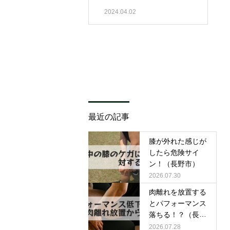
2024.04.02
最近の記事
膝が外れた感じが
したら危険サイ
ン！（長野市）
2026.07.30
肉離れを放置する
とパフォーマンス
落ちる！？（長野
市）
2026.07.28