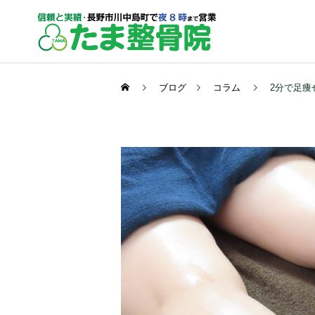
ブログ
コラム
2分で足痩
保険診療
手足の症状
スポーツの症状
運動不足と言われる人にこ
膝が外れた感じがしたら危
そ必要な体操（長野市）
険サイン！（長野市）
物理療法