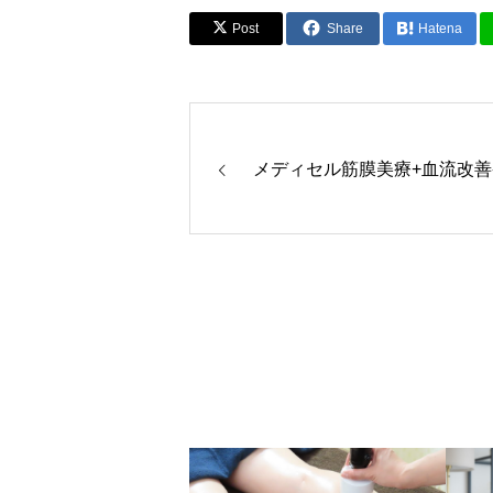
Post
Share
Hatena
メディセル筋膜美療+血流改善